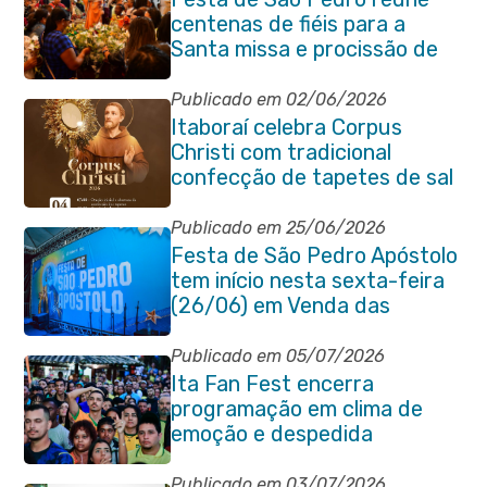
centenas de fiéis para a
Santa missa e procissão de
encerramento e shows
Publicado em 02/06/2026
Itaboraí celebra Corpus
Christi com tradicional
confecção de tapetes de sal
e programação religiosa na
Avenida 22 de Maio
Publicado em 25/06/2026
Festa de São Pedro Apóstolo
tem início nesta sexta-feira
(26/06) em Venda das
Pedras
Publicado em 05/07/2026
Ita Fan Fest encerra
programação em clima de
emoção e despedida
Publicado em 03/07/2026