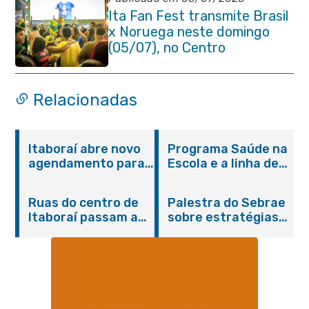
Ita Fan Fest transmite Brasil
x Noruega neste domingo
(05/07), no Centro
Relacionadas
Itaboraí abre novo
Programa Saúde na
agendamento para
Escola e a linha de
castração gratuita
cuidados da
de cães e gatos
Hanseníase
Ruas do centro de
Palestra do Sebrae
promovem
Itaboraí passam a
sobre estratégias
conscientização
operar em novos
de divulgação reúne
sobre hanseníase
sentidos
empreendedores no
na E.M Adelaide de
Centro de Itaboraí
Magalhães Seabra