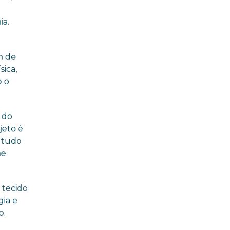
feira (29/07)
ia.
m de
sica,
o o
 do
jeto é
e tudo
me
 tecido
gia e
o.