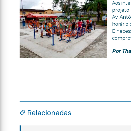
Aos inte
projeto 
Av. Antô
horário 
É neces
comprov
Por Th
Relacionadas