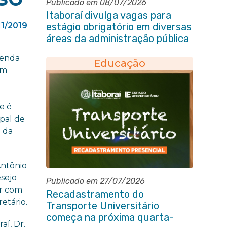
Publicado em 08/07/2026
Itaboraí divulga vagas para
11/2019
estágio obrigatório em diversas
áreas da administração pública
Venda
Educação
om
e é
ipal de
o da
Antônio
esejo
Publicado em 27/07/2026
er com
Recadastramento do
etário.
Transporte Universitário
começa na próxima quarta-
aí, Dr.