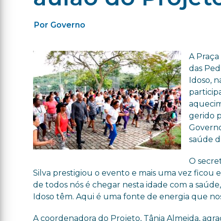
Por Governo
A Praça
das Ped
Idoso, n
partici
aquecim
gerido p
Governo
saúde d
O secre
Silva prestigiou o evento e mais uma vez ficou
de todos nós é chegar nesta idade com a saúde,
Idoso têm. Aqui é uma fonte de energia que nos 
A coordenadora do Projeto, Tânia Almeida, agrad