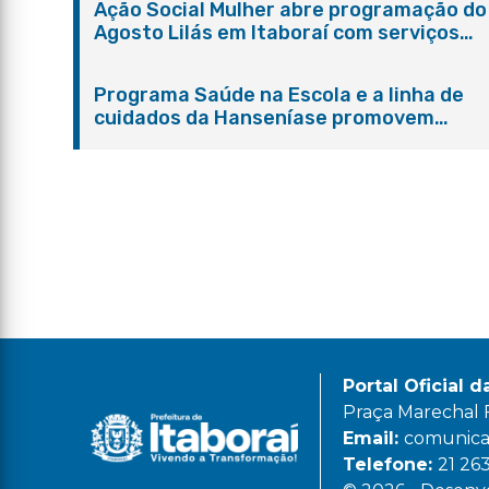
Ação Social Mulher abre programação do
Agosto Lilás em Itaboraí com serviços
gratuitos e orientações
Programa Saúde na Escola e a linha de
cuidados da Hanseníase promovem
conscientização sobre hanseníase na E.
Adelaide de Magalhães Seabra
Portal Oficial d
Praça Marechal Fl
Email:
comunicac
Telefone:
21 26