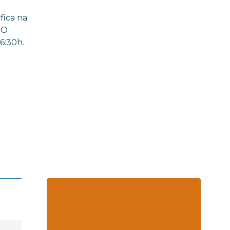
fica na
 O
6:30h.