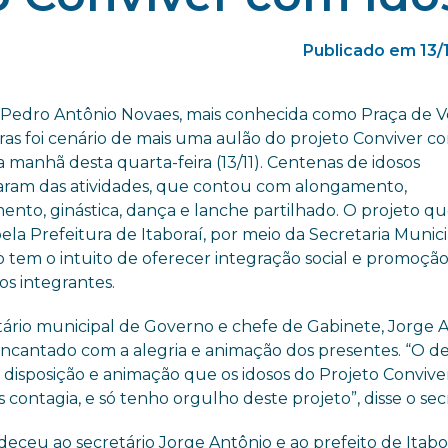
Publicado em 13/
 Pedro Antônio Novaes, mais conhecida como Praça de 
ras foi cenário de mais uma aulão do projeto Conviver c
a manhã desta quarta-feira (13/11). Centenas de idosos
param das atividades, que contou com alongamento,
ento, ginástica, dança e lanche partilhado. O projeto qu
ela Prefeitura de Itaboraí, por meio da Secretaria Munic
 tem o intuito de oferecer integração social e promoçã
os integrantes.
tário municipal de Governo e chefe de Gabinete, Jorge 
 encantado com a alegria e animação dos presentes. “O d
 disposição e animação que os idosos do Projeto Conviv
contagia, e só tenho orgulho deste projeto”, disse o secr
eceu ao secretário Jorge Antônio e ao prefeito de Itabor