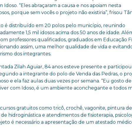
 Idoso. “Eles abraçaram a causa e nos apoiam nesta
os, porque sem vocês o projeto não existiria”, frisou Tân
to é distribuído em 20 polos pelo município, reunindo
adamente 1,5 mil idosos acima dos 50 anos de idade. Alé
com professores qualificados, graduados em Educação Fí
ionando assim, uma melhor qualidade de vida e evitand
rismo dos integrantes.
ntada Zilah Aguiar, 84 anos esteve presente e participou
Segundo a integrante do polo de Venda das Pedras, o pro
hoso e ela faz aulas duas vezes por semana. “Eu gosto d
iver com Idoso, é um ambiente aconchegante e todos 
rsos gratuitos como tricô, crochê, vagonite, pintura de
de hidroginástica e atendimentos de fisioterapia, psicolo
o projeto é necessário a apresentação de um atestado médic