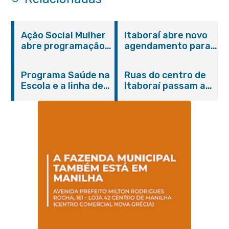
Ação Social Mulher
Itaboraí abre novo
abre programação
agendamento para
do Agosto Lilás em
castração gratuita
Itaboraí com
de cães e gatos
Programa Saúde na
Ruas do centro de
serviços gratuitos e
Escola e a linha de
Itaboraí passam a
orientações
cuidados da
operar em novos
Hanseníase
sentidos
promovem
conscientização
sobre hanseníase
na E.M Adelaide de
Magalhães Seabra