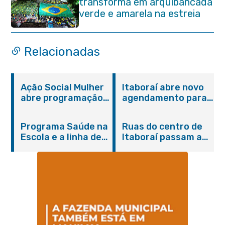
transforma em arquibancada
verde e amarela na estreia
do Brasil na Copa do Mundo
Relacionadas
Ação Social Mulher
Itaboraí abre novo
abre programação
agendamento para
do Agosto Lilás em
castração gratuita
Itaboraí com
de cães e gatos
Programa Saúde na
Ruas do centro de
serviços gratuitos e
Escola e a linha de
Itaboraí passam a
orientações
cuidados da
operar em novos
Hanseníase
sentidos
promovem
conscientização
sobre hanseníase
na E.M Adelaide de
Magalhães Seabra