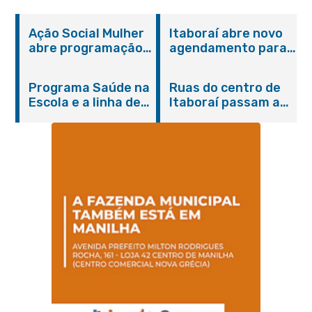
Ação Social Mulher
Itaboraí abre novo
abre programação
agendamento para
do Agosto Lilás em
castração gratuita
Itaboraí com
de cães e gatos
Programa Saúde na
Ruas do centro de
serviços gratuitos e
Escola e a linha de
Itaboraí passam a
orientações
cuidados da
operar em novos
Hanseníase
sentidos
promovem
conscientização
sobre hanseníase
na E.M Adelaide de
Magalhães Seabra