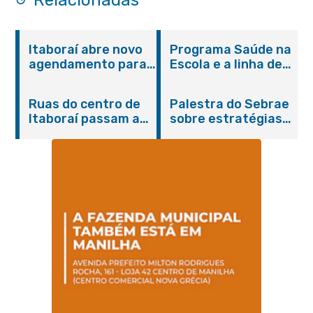
Itaboraí abre novo
Programa Saúde na
agendamento para
Escola e a linha de
castração gratuita
cuidados da
de cães e gatos
Hanseníase
Ruas do centro de
Palestra do Sebrae
promovem
Itaboraí passam a
sobre estratégias
conscientização
operar em novos
de divulgação reúne
sobre hanseníase
sentidos
empreendedores no
na E.M Adelaide de
Centro de Itaboraí
Magalhães Seabra