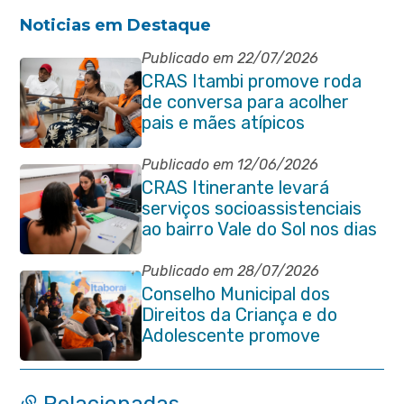
Noticias em Destaque
Publicado em 22/07/2026
CRAS Itambi promove roda
de conversa para acolher
pais e mães atípicos
Publicado em 12/06/2026
CRAS Itinerante levará
serviços socioassistenciais
ao bairro Vale do Sol nos dias
15 e 16 de junho e Vila
Gabriela 18 de junho
Publicado em 28/07/2026
Conselho Municipal dos
Direitos da Criança e do
Adolescente promove
reunião de alinhamento com
órgãos públicos
Relacionadas