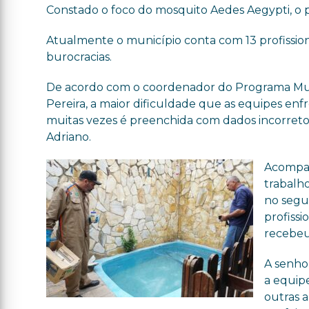
Constado o foco do mosquito Aedes Aegypti, o 
Atualmente o município conta com 13 profission
burocracias.
De acordo com o coordenador do Programa Mun
Pereira, a maior dificuldade que as equipes en
muitas vezes é preenchida com dados incorreto
Adriano.
Acompan
trabalho
no segu
profiss
recebeu
A senhor
a equip
outras a