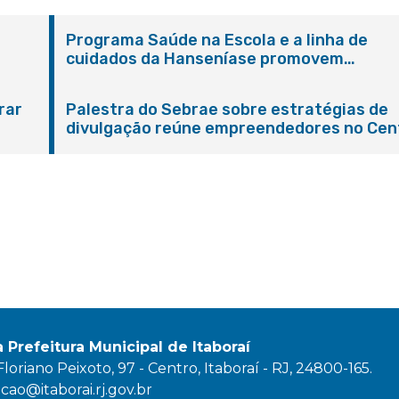
Programa Saúde na Escola e a linha de
cuidados da Hanseníase promovem
conscientização sobre hanseníase na E.M
Adelaide de Magalhães Seabra
rar
Palestra do Sebrae sobre estratégias de
divulgação reúne empreendedores no Cen
de Itaboraí
a Prefeitura Municipal de Itaboraí
oriano Peixoto, 97 - Centro, Itaboraí - RJ, 24800-165.
ao@itaborai.rj.gov.br