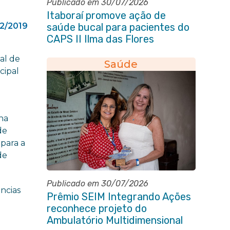
Publicado em 30/07/2026
Itaboraí promove ação de
12/2019
saúde bucal para pacientes do
CAPS II Ilma das Flores
al de
Saúde
cipal
 na
de
 para a
de
Publicado em 30/07/2026
ências
Prêmio SEIM Integrando Ações
reconhece projeto do
Ambulatório Multidimensional