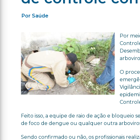
Por Saúde
Por mei
Control
Desemba
arbovir
O proces
emergên
Vigilânc
epidemi
Control
Feito isso, a equipe de raio de ação e bloqueio 
de foco de dengue ou qualquer outra arbovirose,
Sendo confirmado ou não, os profissionais reali