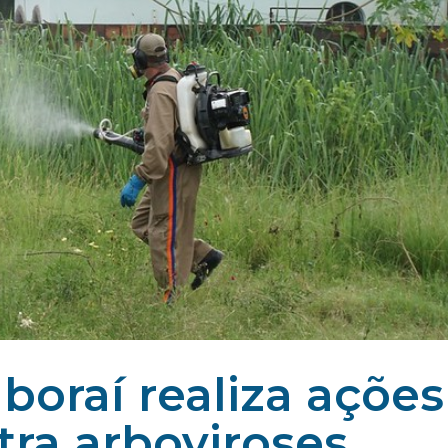
aboraí realiza ações
tra arboviroses