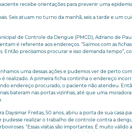
paciente recebe orientações para prevenir uma epidemia
ais. Seis atuam no turno da manhã, seis a tarde e um cu
icipal de Controle da Dengue (PMCD), Adriano de Pau
frentam é referente aos endereços. “Saímos com as fichas
s. Então precisamos procurar e isso demanda tempo”, c
hamos uma dessas ações e pudemos ver de perto com
 é realizado. A primeira ficha continha o endereço incorre
ndo endereço procurado, o paciente não atendeu. Entã
ionais bateram nas portas vizinhas, até que uma moradora
.
a Daysimar Freitas, 50 anos, abriu a porta de sua casa p
e pudesse realizar o trabalho de controle contra a deng
rboviroses. “Essas visitas são importantes. É muito válido 