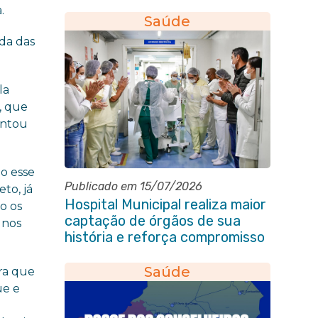
da Pessoa Idosa de Itaboraí
.
Saúde
ida das
la
, que
ontou
o esse
Publicado em 15/07/2026
to, já
Hospital Municipal realiza maior
o os
captação de órgãos de sua
 nos
história e reforça compromisso
com a vida
Saúde
ara que
ue e
a