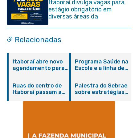
Itaboraí divulga vagas para
estágio obrigatório em
diversas áreas da
administração pública
Relacionadas
Itaboraí abre novo
Programa Saúde na
agendamento para
Escola e a linha de
castração gratuita
cuidados da
de cães e gatos
Hanseníase
Ruas do centro de
Palestra do Sebrae
promovem
Itaboraí passam a
sobre estratégias
conscientização
operar em novos
de divulgação reúne
sobre hanseníase
sentidos
empreendedores no
na E.M Adelaide de
Centro de Itaboraí
Magalhães Seabra