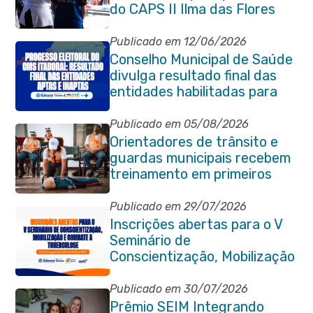
do CAPS II Ilma das Flores
Publicado em 12/06/2026
Conselho Municipal de Saúde
divulga resultado final das
entidades habilitadas para
eleição do quadriênio 2026-
2030
Publicado em 05/08/2026
Orientadores de trânsito e
guardas municipais recebem
treinamento em primeiros
socorros em Itaboraí
Publicado em 29/07/2026
Inscrições abertas para o V
Seminário de
Conscientização, Mobilização
e Combate à Tuberculose em
Itaboraí
Publicado em 30/07/2026
Prêmio SEIM Integrando