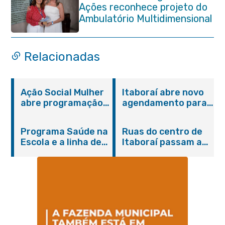
Ações reconhece projeto do
Ambulatório Multidimensional
da Pessoa Idosa de Itaboraí
Relacionadas
Ação Social Mulher
Itaboraí abre novo
abre programação
agendamento para
do Agosto Lilás em
castração gratuita
Itaboraí com
de cães e gatos
Programa Saúde na
Ruas do centro de
serviços gratuitos e
Escola e a linha de
Itaboraí passam a
orientações
cuidados da
operar em novos
Hanseníase
sentidos
promovem
conscientização
sobre hanseníase
na E.M Adelaide de
Magalhães Seabra