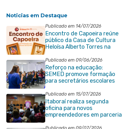
Noticias em Destaque
Publicado em 14/07/2026
Encontro de Capoeira reúne
público da Casa de Cultura
Heloísa Alberto Torres na
Praça Marechal Floriano
Peixoto
Publicado em 09/06/2026
Reforço na educação:
SEMED promove formação
para secretários escolares
Publicado em 15/07/2026
Itaboraí realiza segunda
oficina para novos
empreendedores em parceria
com Sebrae
Publicado em 09/07/2026