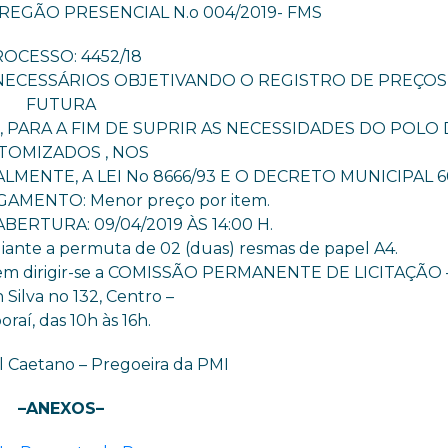
PREGÃO PRESENCIAL N.o 004/2019- FMS
OCESSO: 4452/18
ECESSÁRIOS OBJETIVANDO O REGISTRO DE PREÇOS
FUTURA
 PARA A FIM DE SUPRIR AS NECESSIDADES DO POLO 
TOMIZADOS , NOS
MENTE, A LEI No 8666/93 E O DECRETO MUNICIPAL 60
GAMENTO: Menor preço por item.
BERTURA: 09/04/2019 ÀS 14:00 H.
diante a permuta de 02 (duas) resmas de papel A4.
evem dirigir-se a COMISSÃO PERMANENTE DE LICITAÇÃO 
 Silva no 132, Centro –
oraí, das 10h às 16h.
l Caetano – Pregoeira da PMI
–ANEXOS–