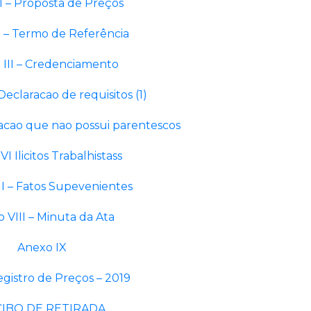
I – Proposta de Preços
I – Termo de Referência
 III – Credenciamento
Declaracao de requisitos (1)
acao que nao possui parentescos
I Ilicitos Trabalhistass
I – Fatos Supevenientes
 VIII – Minuta da Ata
Anexo IX
egistro de Preços – 2019
IBO DE RETIRADA