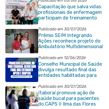
Publicado em 03/06/2026
Capacitação que salva vidas:
profissionais de enfermagem
participam de treinamento
em primeiros socorros em
Itaboraí
Publicado em 30/07/2026
Prêmio SEIM Integrando
Ações reconhece projeto do
Ambulatório Multidimensional
da Pessoa Idosa de Itaboraí
Publicado em 12/06/2026
Conselho Municipal de Saúde
divulga resultado final das
entidades habilitadas para
eleição do quadriênio 2026-
2030
Publicado em 30/07/2026
Itaboraí promove ação de
saúde bucal para pacientes
do CAPS II Ilma das Flores