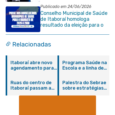
Publicado em 24/06/2026
Conselho Municipal de Saúde
de Itaboraí homologa
resultado da eleição para o
quadriênio 2026–2030
Relacionadas
Itaboraí abre novo
Programa Saúde na
agendamento para
Escola e a linha de
castração gratuita
cuidados da
de cães e gatos
Hanseníase
Ruas do centro de
Palestra do Sebrae
promovem
Itaboraí passam a
sobre estratégias
conscientização
operar em novos
de divulgação reúne
sobre hanseníase
sentidos
empreendedores no
na E.M Adelaide de
Centro de Itaboraí
Magalhães Seabra