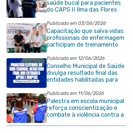
saúde bucal para pacientes
do CAPS II Ilma das Flores
Publicado em 03/06/2026
Capacitação que salva vidas:
profissionais de enfermagem
participam de treinamento
em primeiros socorros em
Itaboraí
Publicado em 12/06/2026
Conselho Municipal de Saúde
divulga resultado final das
entidades habilitadas para
eleição do quadriênio 2026-
2030
Publicado em 11/06/2026
Palestra em escola municipal
reforça conscientização e
combate à violência contra a
pessoa idosa em Itaboraí