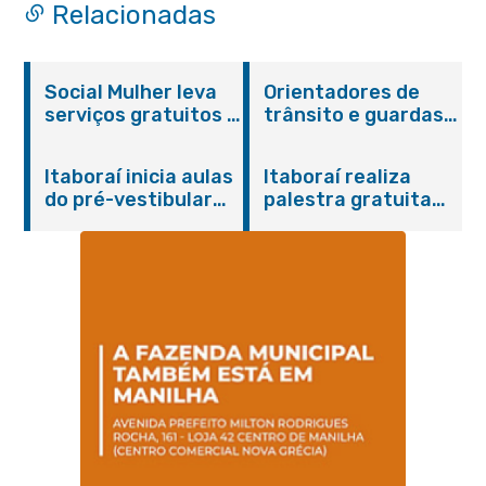
Relacionadas
Social Mulher leva
Orientadores de
serviços gratuitos à
trânsito e guardas
Praça Alarico
municipais recebem
Antunes nesta
treinamento em
Itaboraí inicia aulas
Itaboraí realiza
sexta-feira (07/08)
primeiros socorros
do pré-vestibular
palestra gratuita
em Itaboraí
presencial
sobre Compras
“Passaporte para o
Governamentais em
Futuro”
parceria com o
Sebrae