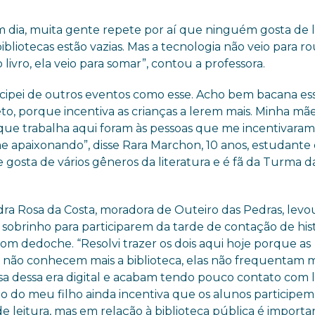
m dia, muita gente repete por aí que ninguém gosta de l
ibliotecas estão vazias. Mas a tecnologia não veio para r
 livro, ela veio para somar”, contou a professora.
ticipei de outros eventos como esse. Acho bem bacana ess
to, porque incentiva as crianças a lerem mais. Minha mãe
que trabalha aqui foram às pessoas que me incentivaram 
me apaixonando”, disse Rara Marchon, 10 anos, estudante 
 gosta de vários gêneros da literatura e é fã da Turma d
dra Rosa da Costa, moradora de Outeiro das Pedras, levo
o sobrinho para participarem da tarde de contação de hist
com dedoche. “Resolvi trazer os dois aqui hoje porque as
s não conhecem mais a biblioteca, elas não frequentam m
sa dessa era digital e acabam tendo pouco contato com li
io do meu filho ainda incentiva que os alunos participem
e leitura, mas em relação à biblioteca pública é importa