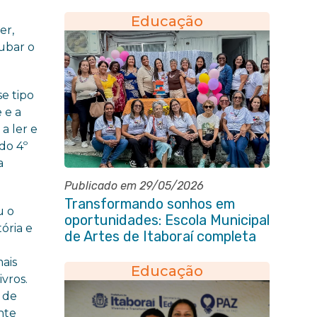
escolares da rede municipal
Educação
er,
oubar o
e tipo
 e a
a ler e
do 4º
a
Publicado em 29/05/2026
Transformando sonhos em
u o
oportunidades: Escola Municipal
ória e
de Artes de Itaboraí completa
37 anos de história
ais
Educação
vros.
 de
nte