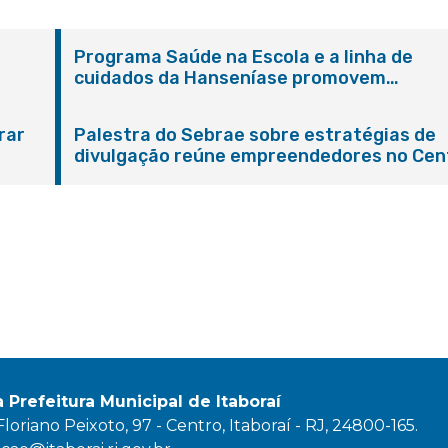
Programa Saúde na Escola e a linha de
cuidados da Hanseníase promovem
conscientização sobre hanseníase na E.M
Adelaide de Magalhães Seabra
rar
Palestra do Sebrae sobre estratégias de
divulgação reúne empreendedores no Cen
de Itaboraí
a Prefeitura Municipal de Itaboraí
oriano Peixoto, 97 - Centro, Itaboraí - RJ, 24800-165.