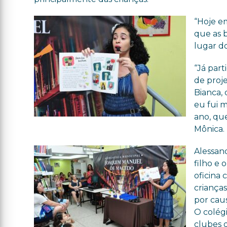
“Hoje e
que as b
lugar do
“Já par
de proje
Bianca, 
eu fui 
ano, que
Mônica.
Alessan
filho e 
oficina 
criança
por cau
O colég
clubes d