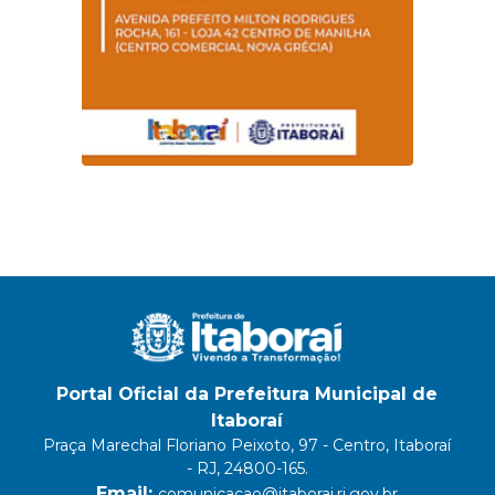
Portal Oficial da Prefeitura Municipal de
Itaboraí
Praça Marechal Floriano Peixoto, 97 - Centro, Itaboraí
- RJ, 24800-165.
Email:
comunicacao@itaborai.rj.gov.br