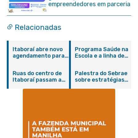
empreendedores em parceria
com o Sebrae
Relacionadas
Itaboraí abre novo
Programa Saúde na
agendamento para
Escola e a linha de
castração gratuita
cuidados da
de cães e gatos
Hanseníase
Ruas do centro de
Palestra do Sebrae
promovem
Itaboraí passam a
sobre estratégias
conscientização
operar em novos
de divulgação reúne
sobre hanseníase
sentidos
empreendedores no
na E.M Adelaide de
Centro de Itaboraí
Magalhães Seabra