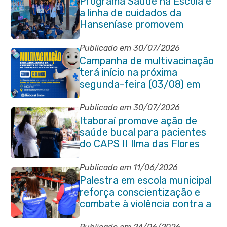
Programa Saúde na Escola e
a linha de cuidados da
Hanseníase promovem
conscientização sobre
hanseníase na E.M Adelaide
Publicado em 30/07/2026
de Magalhães Seabra
Campanha de multivacinação
terá início na próxima
segunda-feira (03/08) em
Itaboraí
Publicado em 30/07/2026
Itaboraí promove ação de
saúde bucal para pacientes
do CAPS II Ilma das Flores
Publicado em 11/06/2026
Palestra em escola municipal
reforça conscientização e
combate à violência contra a
pessoa idosa em Itaboraí