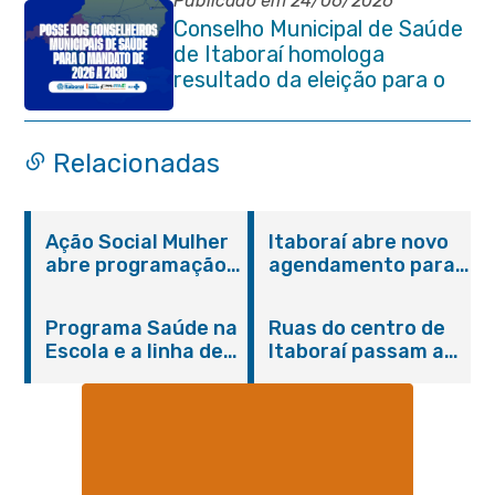
Publicado em 24/06/2026
Conselho Municipal de Saúde
de Itaboraí homologa
resultado da eleição para o
quadriênio 2026–2030
Relacionadas
Ação Social Mulher
Itaboraí abre novo
abre programação
agendamento para
do Agosto Lilás em
castração gratuita
Itaboraí com
de cães e gatos
Programa Saúde na
Ruas do centro de
serviços gratuitos e
Escola e a linha de
Itaboraí passam a
orientações
cuidados da
operar em novos
Hanseníase
sentidos
promovem
conscientização
sobre hanseníase
na E.M Adelaide de