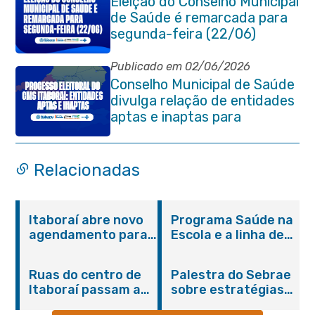
Eleição do Conselho Municipal
de Saúde é remarcada para
segunda-feira (22/06)
Publicado em 02/06/2026
Conselho Municipal de Saúde
divulga relação de entidades
aptas e inaptas para
processo eleitoral do
quadriênio 2026-2030
Relacionadas
Itaboraí abre novo
Programa Saúde na
agendamento para
Escola e a linha de
castração gratuita
cuidados da
de cães e gatos
Hanseníase
Ruas do centro de
Palestra do Sebrae
promovem
Itaboraí passam a
sobre estratégias
conscientização
operar em novos
de divulgação reúne
sobre hanseníase