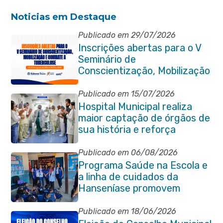
Noticias em Destaque
Publicado em 29/07/2026
Inscrições abertas para o V
Seminário de
Conscientização, Mobilização
e Combate à Tuberculose em
Itaboraí
Publicado em 15/07/2026
Hospital Municipal realiza
maior captação de órgãos de
sua história e reforça
compromisso com a vida
Publicado em 06/08/2026
Programa Saúde na Escola e
a linha de cuidados da
Hanseníase promovem
conscientização sobre
hanseníase na E.M Adelaide
Publicado em 18/06/2026
de Magalhães Seabra