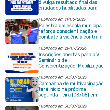
divulga resultado final das
entidades habilitadas para
eleição do quadriênio 2026-
2030
Publicado em 11/06/2026
Palestra em escola municipal
reforça conscientização e
combate à violência contra a
pessoa idosa em Itaboraí
Publicado em 29/07/2026
Inscrições abertas para o V
Seminário de
Conscientização, Mobilização
e Combate à Tuberculose em
Itaboraí
Publicado em 30/07/2026
Campanha de multivacinação
terá início na próxima
segunda-feira (03/08) em
Itaboraí
Publicado em 30/07/2026