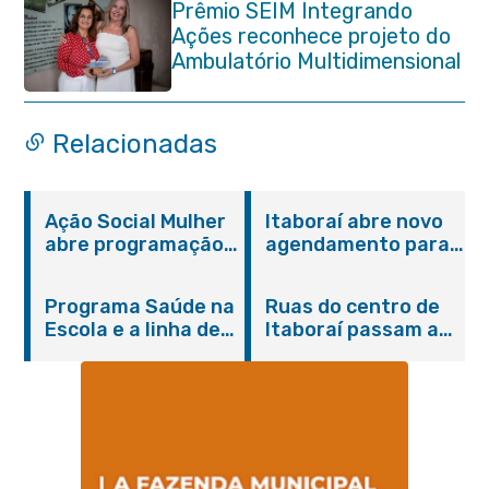
Prêmio SEIM Integrando
Ações reconhece projeto do
Ambulatório Multidimensional
da Pessoa Idosa de Itaboraí
Relacionadas
Ação Social Mulher
Itaboraí abre novo
abre programação
agendamento para
do Agosto Lilás em
castração gratuita
Itaboraí com
de cães e gatos
Programa Saúde na
Ruas do centro de
serviços gratuitos e
Escola e a linha de
Itaboraí passam a
orientações
cuidados da
operar em novos
Hanseníase
sentidos
promovem
conscientização
sobre hanseníase
na E.M Adelaide de