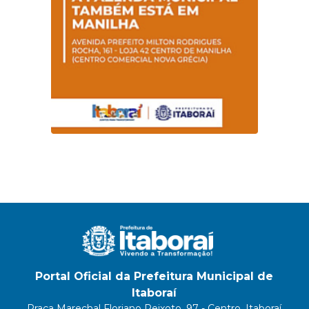
Magalhães Seabra
Portal Oficial da Prefeitura Municipal de
Itaboraí
Praça Marechal Floriano Peixoto, 97 - Centro, Itaboraí