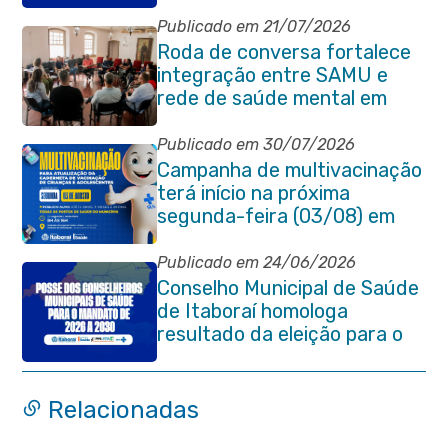
eleição do quadriênio 2026-
2030
Publicado em 21/07/2026
Roda de conversa fortalece
integração entre SAMU e
rede de saúde mental em
Itaboraí
Publicado em 30/07/2026
Campanha de multivacinação
terá início na próxima
segunda-feira (03/08) em
Itaboraí
Publicado em 24/06/2026
Conselho Municipal de Saúde
de Itaboraí homologa
resultado da eleição para o
quadriênio 2026–2030
Relacionadas