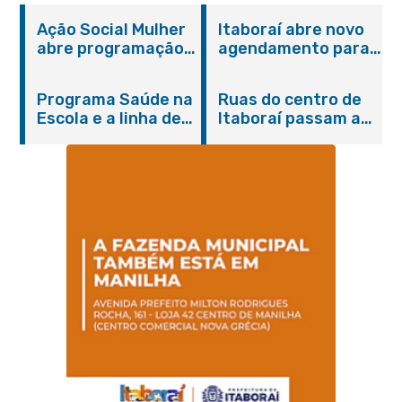
Ação Social Mulher
Itaboraí abre novo
abre programação
agendamento para
do Agosto Lilás em
castração gratuita
Itaboraí com
de cães e gatos
Programa Saúde na
Ruas do centro de
serviços gratuitos e
Escola e a linha de
Itaboraí passam a
orientações
cuidados da
operar em novos
Hanseníase
sentidos
promovem
conscientização
sobre hanseníase
na E.M Adelaide de
Magalhães Seabra