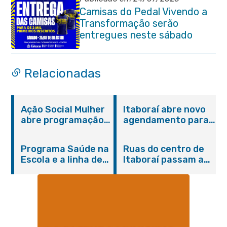
Camisas do Pedal Vivendo a
Transformação serão
entregues neste sábado
(25/07)
Relacionadas
Ação Social Mulher
Itaboraí abre novo
abre programação
agendamento para
do Agosto Lilás em
castração gratuita
Itaboraí com
de cães e gatos
Programa Saúde na
Ruas do centro de
serviços gratuitos e
Escola e a linha de
Itaboraí passam a
orientações
cuidados da
operar em novos
Hanseníase
sentidos
promovem
conscientização
sobre hanseníase
na E.M Adelaide de