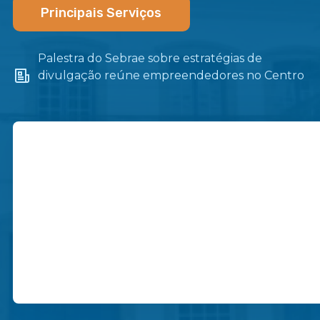
Principais Serviços
Palestra do Sebrae sobre estratégias de
divulgação reúne empreendedores no Centro
de Itaboraí