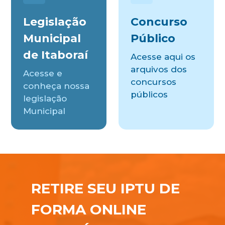
Legislação
Concurso
Municipal
Público
de Itaboraí
Acesse aqui os
arquivos dos
Acesse e
concursos
conheça nossa
públicos
legislação
Municipal
RETIRE SEU IPTU DE
FORMA ONLINE