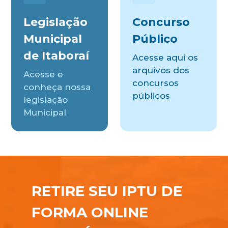
Legislação
Concurso
Municipal
Público
de Itaboraí
Acesse aqui os
arquivos dos
Acesse e
concursos
conheça nossa
públicos
legislação
Municipal
RETIRE SEU IPTU DE
FORMA ONLINE