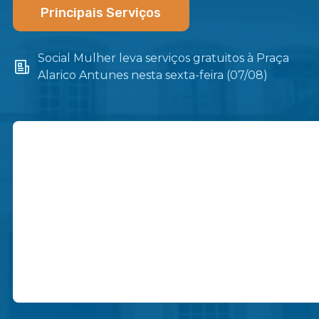
Principais Serviços
Social Mulher leva serviços gratuitos à Praça
Alarico Antunes nesta sexta-feira (07/08)