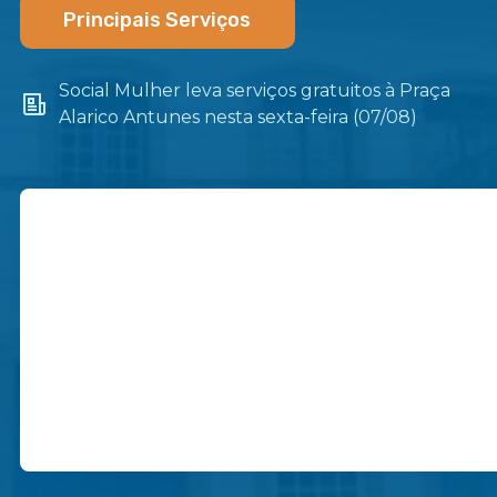
Principais Serviços
Social Mulher leva serviços gratuitos à Praça
Alarico Antunes nesta sexta-feira (07/08)