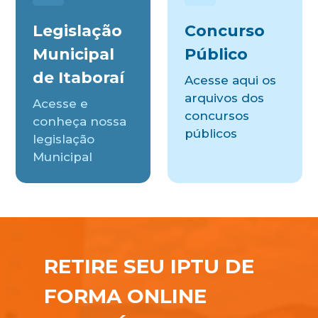
Legislação
Concurso
Municipal
Público
de Itaboraí
Acesse aqui os
arquivos dos
Acesse e
concursos
conheça nossa
públicos
legislação
Municipal
RETIRE SEU IPTU DE
FORMA ONLINE