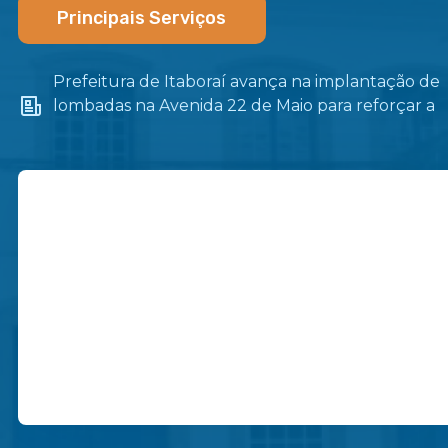
Principais Serviços
Prefeitura de Itaboraí avança na implantação de
lombadas na Avenida 22 de Maio para reforçar a
segurança no trânsito