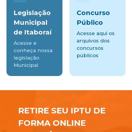
Legislação
Concurso
Municipal
Público
de Itaboraí
Acesse aqui os
arquivos dos
Acesse e
concursos
conheça nossa
públicos
legislação
Municipal
RETIRE SEU IPTU DE
FORMA ONLINE