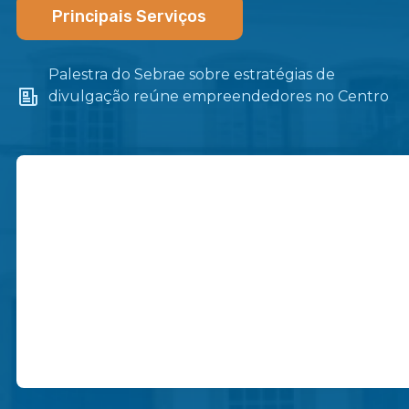
Principais Serviços
Palestra do Sebrae sobre estratégias de
divulgação reúne empreendedores no Centro
de Itaboraí