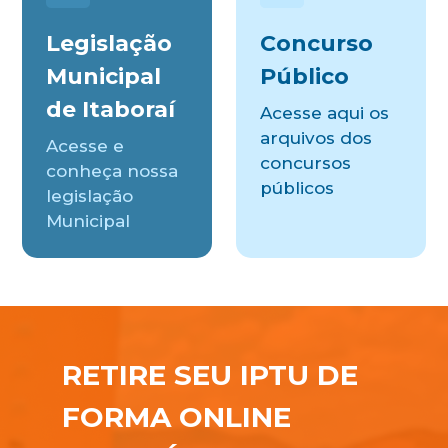
Legislação
Concurso
Municipal
Público
de Itaboraí
Acesse aqui os
arquivos dos
Acesse e
concursos
conheça nossa
públicos
legislação
Municipal
RETIRE SEU IPTU DE
FORMA ONLINE