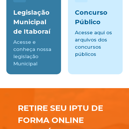
Legislação
Concurso
Municipal
Público
de Itaboraí
Acesse aqui os
arquivos dos
Acesse e
concursos
conheça nossa
públicos
legislação
Municipal
RETIRE SEU IPTU DE
FORMA ONLINE