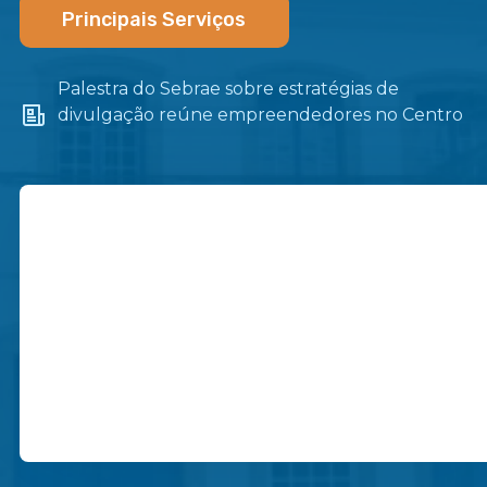
Principais Serviços
Palestra do Sebrae sobre estratégias de
divulgação reúne empreendedores no Centro
de Itaboraí