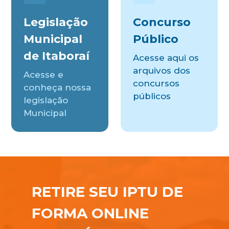
Legislação
Concurso
Municipal
Público
de Itaboraí
Acesse aqui os
arquivos dos
Acesse e
concursos
conheça nossa
públicos
legislação
Municipal
RETIRE SEU IPTU DE
FORMA ONLINE