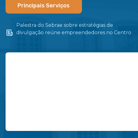
Principais Serviços
Palestra do Sebrae sobre estratégias de
divulgação reúne empreendedores no Centro
de Itaboraí