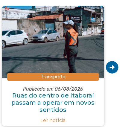
Transporte
Subs
Publicado em 06/08/2026
Ruas do centro de Itaboraí
passam a operar em novos
e
sentidos
r
Ler notícia