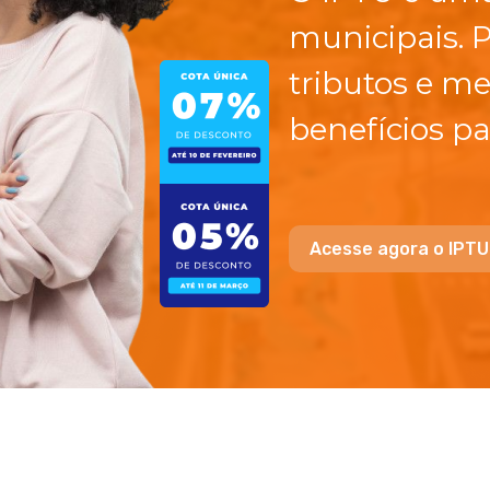
municipais. 
tributos e me
benefícios pa
Acesse agora o IPTU