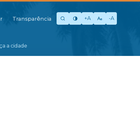
+A
-A
r
Transparência
eça a cidade