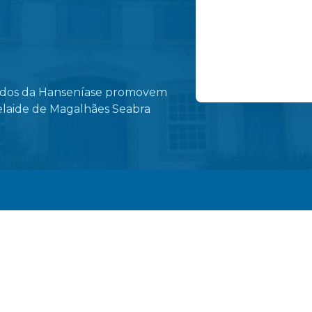
dados da Hanseníase promovem
Ruas do centro de 
elaide de Magalhães Seabra