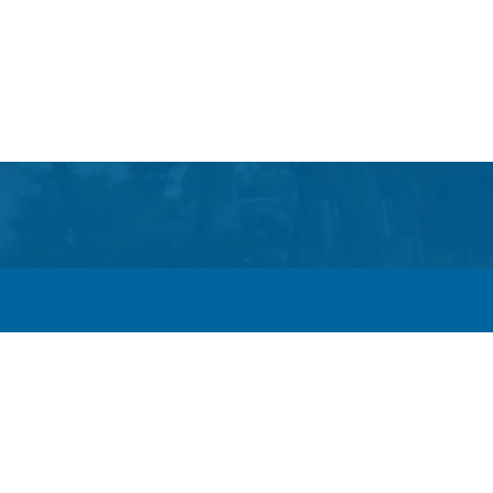
Itaboraí passam a operar em novos sentidos