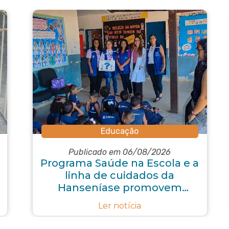
Educação
Publicado em 06/08/2026
Programa Saúde na Escola e a
linha de cuidados da
Hanseníase promovem
conscientização sobre
Ler notícia
hanseníase na E.M Adelaide
de Magalhães Seabra