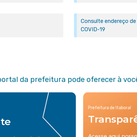
Consulte endereço de 
COVID-19
portal da prefeitura pode oferecer à voc
Prefeitura de Itaboraí
Transpar
nte
Acesse aqui nosso