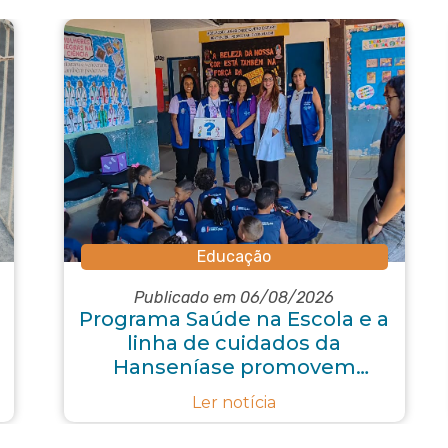
Educação
Publicado em 06/08/2026
Programa Saúde na Escola e a
linha de cuidados da
Hanseníase promovem
conscientização sobre
Ler notícia
hanseníase na E.M Adelaide
de Magalhães Seabra