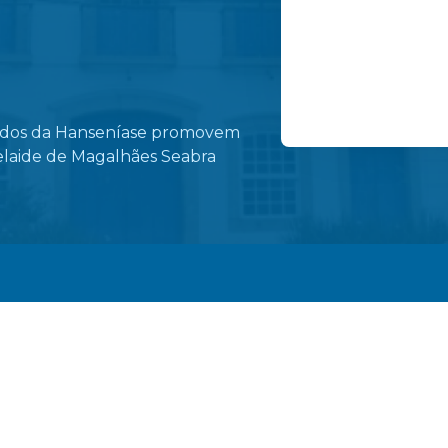
dados da Hanseníase promovem
Ruas do centro de 
elaide de Magalhães Seabra