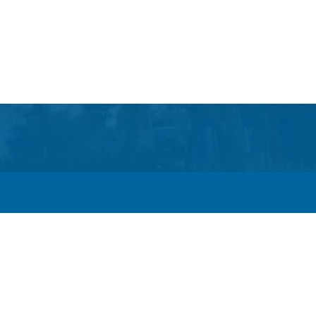
 Escola e a linha de cuidados da Hanseníase promovem
bre hanseníase na E.M Adelaide de Magalhães Seabra