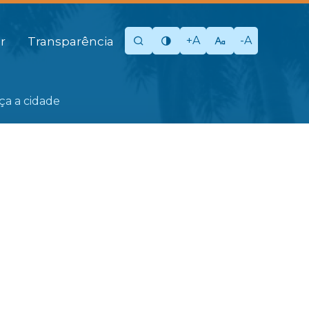
+A
-A
r
Transparência
eça a cidade