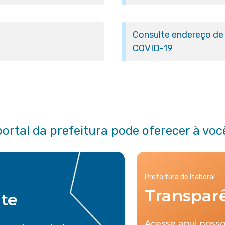
Consulte endereço de 
COVID-19
portal da prefeitura pode oferecer à voc
Prefeitura de Itaboraí
Transpar
nte
Acesse aqui nosso