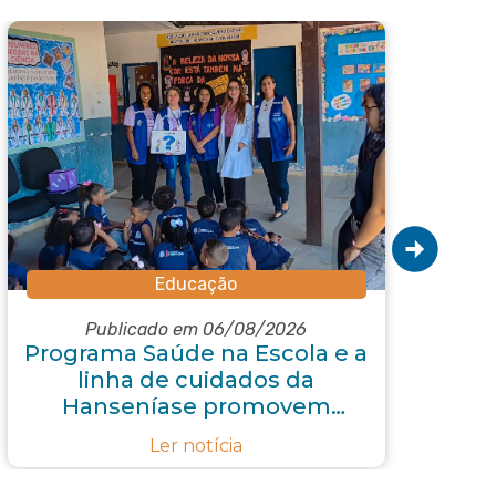
Educação
Publicado em 06/08/2026
Programa Saúde na Escola e a
R
linha de cuidados da
p
Hanseníase promovem
conscientização sobre
Ler notícia
hanseníase na E.M Adelaide
de Magalhães Seabra