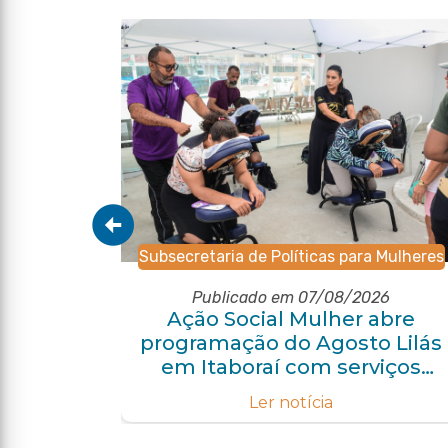
Subsecretaria de Políticas para Mulheres
6
Publicado em 07/08/2026
m ano
Ação Social Mulher abre
eza
programação do Agosto Lilás
uidado
em Itaboraí com serviços
gratuitos e orientações
Ler notícia