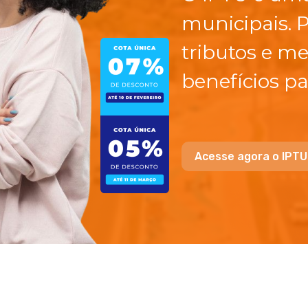
municipais. 
tributos e me
benefícios pa
Acesse agora o IPTU