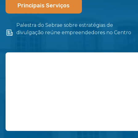
Principais Serviços
Palestra do Sebrae sobre estratégias de
divulgação reúne empreendedores no Centro
de Itaboraí