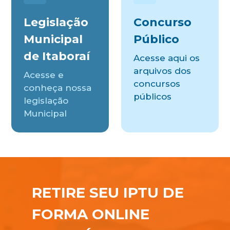
Legislação
Concurso
Municipal
Público
de Itaboraí
Acesse aqui os
arquivos dos
Acesse e
concursos
conheça nossa
públicos
legislação
Municipal
RETIRE SEU IPTU DE
FORMA ONLINE