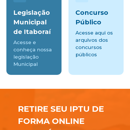
Legislação
Concurso
Municipal
Público
de Itaboraí
Acesse aqui os
arquivos dos
Acesse e
concursos
conheça nossa
públicos
legislação
Municipal
RETIRE SEU IPTU DE
FORMA ONLINE