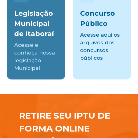
Legislação
Concurso
Municipal
Público
de Itaboraí
Acesse aqui os
arquivos dos
Acesse e
concursos
conheça nossa
públicos
legislação
Municipal
RETIRE SEU IPTU DE
FORMA ONLINE