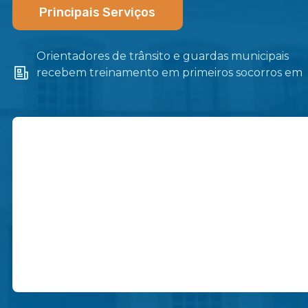
Principais Serviços
Orientadores de trânsito e guardas municipais
recebem treinamento em primeiros socorros em
Itaboraí