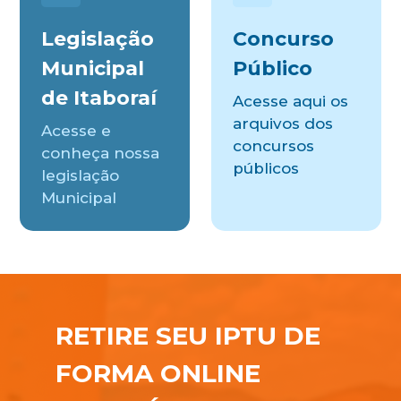
Legislação
Concurso
Municipal
Público
de Itaboraí
Acesse aqui os
arquivos dos
Acesse e
concursos
conheça nossa
públicos
legislação
Municipal
RETIRE SEU IPTU DE
FORMA ONLINE