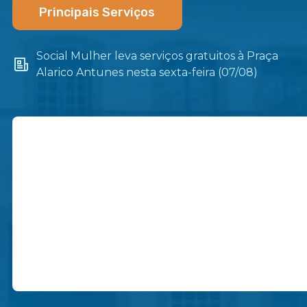
Principais Serviços
Social Mulher leva serviços gratuitos à Praça
Alarico Antunes nesta sexta-feira (07/08)