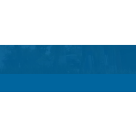
Itaboraí passam a operar em novos sentidos