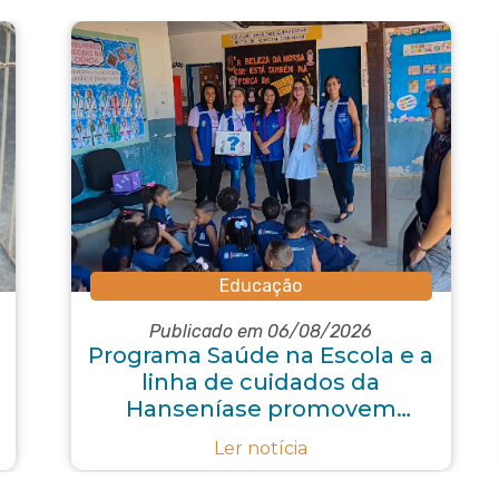
Educação
Publicado em 06/08/2026
Programa Saúde na Escola e a
linha de cuidados da
Hanseníase promovem
conscientização sobre
Ler notícia
hanseníase na E.M Adelaide
de Magalhães Seabra