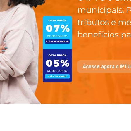
municipais. 
tributos e me
benefícios pa
Acesse agora o IPTU