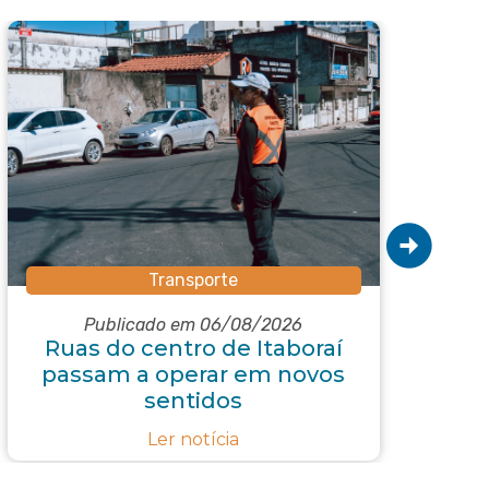
Transporte
Subs
Publicado em 06/08/2026
Ruas do centro de Itaboraí
passam a operar em novos
e
sentidos
r
Ler notícia