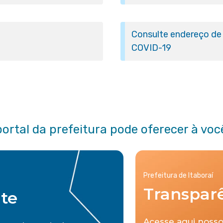
Consulte endereço de 
COVID-19
portal da prefeitura pode oferecer à voc
Prefeitura de Itaboraí
Transpar
nte
Acesse aqui nosso