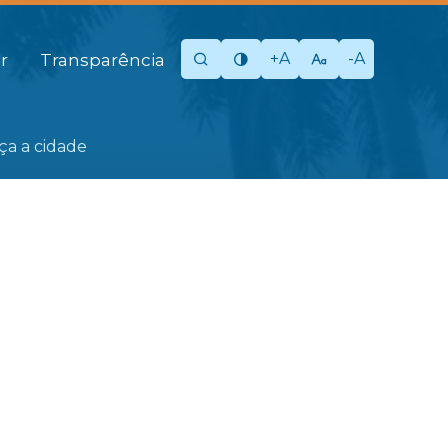
+A
-A
r
Transparência
eça a cidade