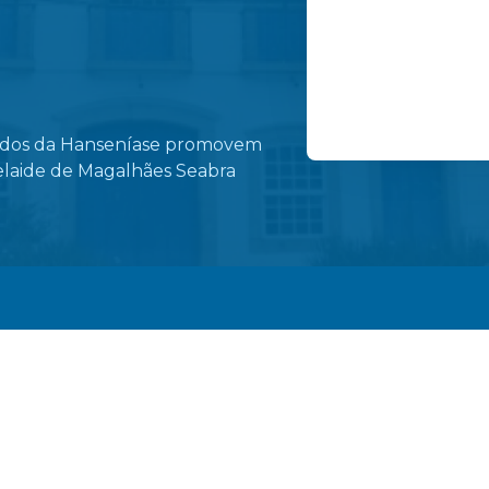
dados da Hanseníase promovem
Ruas do centro de 
elaide de Magalhães Seabra