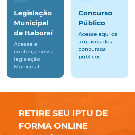
Legislação
Concurso
Municipal
Público
de Itaboraí
Acesse aqui os
arquivos dos
Acesse e
concursos
conheça nossa
públicos
legislação
Municipal
RETIRE SEU IPTU DE
FORMA ONLINE