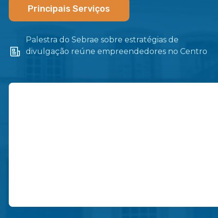
Principais Serviços
Palestra do Sebrae sobre estratégias de
divulgação reúne empreendedores no Centro
de Itaboraí