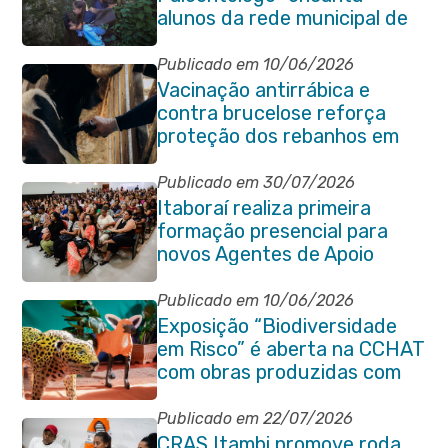
alunos da rede municipal de
Itaboraí
Publicado em 10/06/2026
Vacinação antirrábica e
contra brucelose reforça
proteção dos rebanhos em
propriedades rurais de
Itaboraí
Publicado em 30/07/2026
Itaboraí realiza primeira
formação presencial para
novos Agentes de Apoio
Escolar
Publicado em 10/06/2026
Exposição “Biodiversidade
em Risco” é aberta na CCHAT
com obras produzidas com
ajuda de alunos da rede
municipal
Publicado em 22/07/2026
CRAS Itambi promove roda