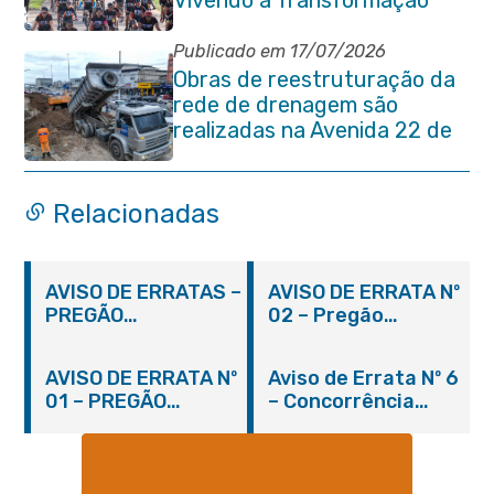
Vivendo a Transformação
estão abertas em Itaboraí
Publicado em 17/07/2026
Obras de reestruturação da
rede de drenagem são
realizadas na Avenida 22 de
Maio
Relacionadas
AVISO DE ERRATAS –
AVISO DE ERRATA Nº
PREGÃO
02 – Pregão
PRESENCIAL Nº
Presencial Nº
001/2019 – FME
001/2019 – FME
AVISO DE ERRATA Nº
Aviso de Errata Nº 6
01 – PREGÃO
– Concorrência
PRESENCIAL Nº
Pública Nº 02/2017 –
001/2019 – FME
PMI