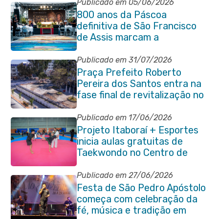
Publicado em 05/06/2026
800 anos da Páscoa
definitiva de São Francisco
de Assis marcam a
celebração de Corpus Christi
em Itaboraí
Publicado em 31/07/2026
Praça Prefeito Roberto
Pereira dos Santos entra na
fase final de revitalização no
Centro de Itaboraí
Publicado em 17/06/2026
Projeto Itaboraí + Esportes
inicia aulas gratuitas de
Taekwondo no Centro de
Lutas
Publicado em 27/06/2026
Festa de São Pedro Apóstolo
começa com celebração da
fé, música e tradição em