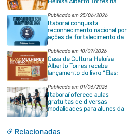
Heloísa Alberto Torres na
Praça Marechal Floriano
Peixoto
Publicado em 25/06/2026
Itaboraí conquista
reconhecimento nacional por
ações de fortalecimento da
Auditoria Interna
Publicado em 10/07/2026
Casa de Cultura Heloísa
Alberto Torres recebe
lançamento do livro “Elas:
Mulheres do Antigo
Testamento”
Publicado em 01/06/2026
Itaboraí oferece aulas
gratuitas de diversas
modalidades para alunos da
rede municipal de ensino
Relacionadas