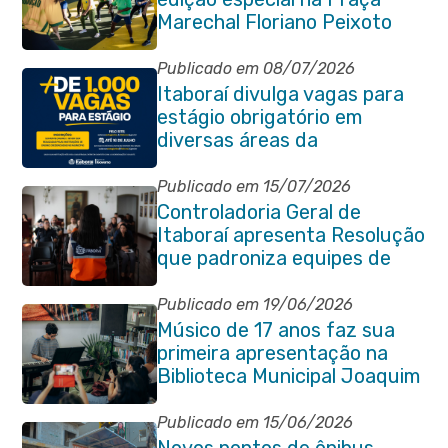
Marechal Floriano Peixoto
com clima de Copa e muita
animação
Publicado em 08/07/2026
Itaboraí divulga vagas para
estágio obrigatório em
diversas áreas da
administração pública
Publicado em 15/07/2026
Controladoria Geral de
Itaboraí apresenta Resolução
que padroniza equipes de
planejamento das
contratações públicas
Publicado em 19/06/2026
Músico de 17 anos faz sua
primeira apresentação na
Biblioteca Municipal Joaquim
Manuel de Macedo
Publicado em 15/06/2026