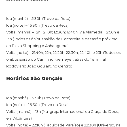
Ida (manhã) – 5:30h (Trevo da Reta)
Ida
(noite) – 16:
30
h
(Trevo da Reta)
Volta (manhã) –
12h; 12:10h; 12:30h; 12:40h (via Alameda); 12:50h e
13h (Todos os ônibus sairão da Cantareira
e passarão próximo
ao Plaza Shopping e Anhanguera
)
Volta (noite) –
21:40h; 22h; 22:20h; 22:30h; 22:40h e 23h (Todos os
ônibus sairão do Caminho Niemeyer, atrás do Terminal
Rodoviário João Goulart, no Centro)
Horários São Gonçalo
Ida (manhã) – 5:
30h (Trevo da Reta)
Ida (noite) – 16:
30h (Trevo da Reta)
Volta (manhã) – 1
3h
(
Na Igreja Internacional da Graça de Deus,
em Alcântara
)
Volta (noite) –
22:10h (Faculdade Paraíso) e 22:30h (Universo, na