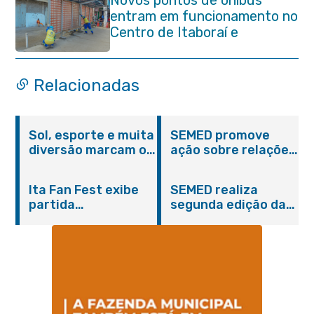
Novos pontos de ônibus
entram em funcionamento no
Centro de Itaboraí e
garantem mais conforto à
população
Relacionadas
Sol, esporte e muita
SEMED promove
diversão marcam o
ação sobre relações
Pedal Vivendo a
étnico-raciais para
Transformação e o
estudantes da EJA
Ita Fan Fest exibe
SEMED realiza
Domingo no Parque
partida
segunda edição da
Paleontológico
emocionante entre
formação
Brasil e Japão no
continuada para
Centro de Itaboraí
professores e
coordenadores
pedagógicos