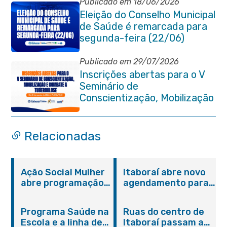
Publicado em 18/06/2026
Eleição do Conselho Municipal
de Saúde é remarcada para
segunda-feira (22/06)
Publicado em 29/07/2026
Inscrições abertas para o V
Seminário de
Conscientização, Mobilização
e Combate à Tuberculose em
Itaboraí
Relacionadas
Ação Social Mulher
Itaboraí abre novo
abre programação
agendamento para
do Agosto Lilás em
castração gratuita
Itaboraí com
de cães e gatos
Programa Saúde na
Ruas do centro de
serviços gratuitos e
Escola e a linha de
Itaboraí passam a
orientações