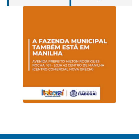
cuidados da
operar em novos
Hanseníase
sentidos
promovem
conscientização
sobre hanseníase
na E.M Adelaide de
Magalhães Seabra