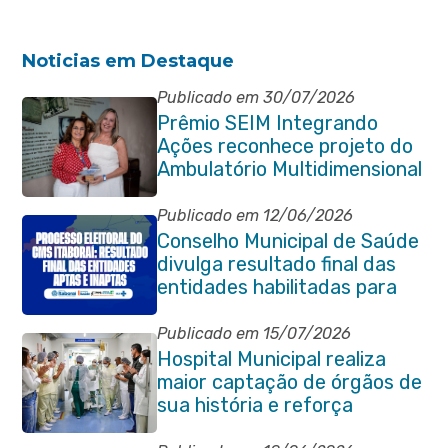
Noticias em Destaque
Publicado em 30/07/2026
Prêmio SEIM Integrando
Ações reconhece projeto do
Ambulatório Multidimensional
da Pessoa Idosa de Itaboraí
Publicado em 12/06/2026
Conselho Municipal de Saúde
divulga resultado final das
entidades habilitadas para
eleição do quadriênio 2026-
2030
Publicado em 15/07/2026
Hospital Municipal realiza
maior captação de órgãos de
sua história e reforça
compromisso com a vida