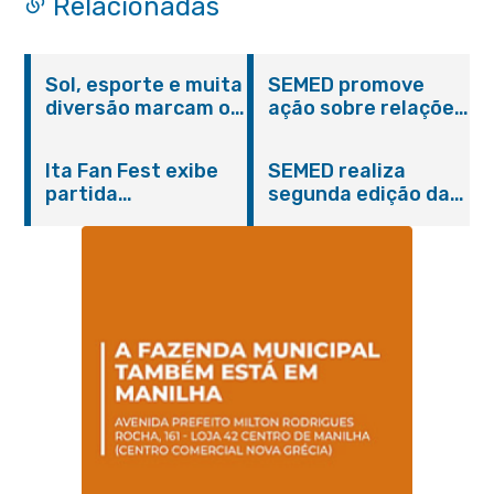
Relacionadas
Sol, esporte e muita
SEMED promove
diversão marcam o
ação sobre relações
Pedal Vivendo a
étnico-raciais para
Transformação e o
estudantes da EJA
Ita Fan Fest exibe
SEMED realiza
Domingo no Parque
partida
segunda edição da
Paleontológico
emocionante entre
formação
Brasil e Japão no
continuada para
Centro de Itaboraí
professores e
coordenadores
pedagógicos