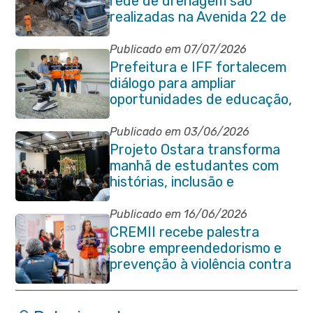
rede de drenagem são
realizadas na Avenida 22 de
Maio
Publicado em 07/07/2026
Prefeitura e IFF fortalecem
diálogo para ampliar
oportunidades de educação,
ciência e inovação em
Itaboraí
Publicado em 03/06/2026
Projeto Ostara transforma
manhã de estudantes com
histórias, inclusão e
criatividade em Itaboraí
Publicado em 16/06/2026
CREMII recebe palestra
sobre empreendedorismo e
prevenção à violência contra
a pessoa idosa