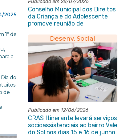
Publicado em 28/07/2026
Conselho Municipal dos Direitos
4/2025
da Criança e do Adolescente
promove reunião de
alinhamento com órgãos
m 1º de
públicos
Desenv. Social
u,
para a
 Dia do
atuitos,
o de
e
Publicado em 12/06/2026
CRAS Itinerante levará serviços
socioassistenciais ao bairro Vale
do Sol nos dias 15 e 16 de junho