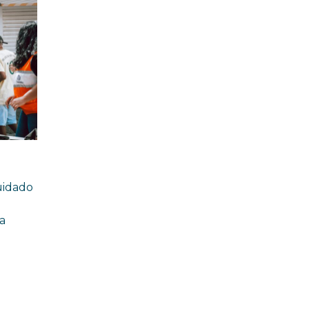
e Vila Gabriela 18 de junho
uidado
a