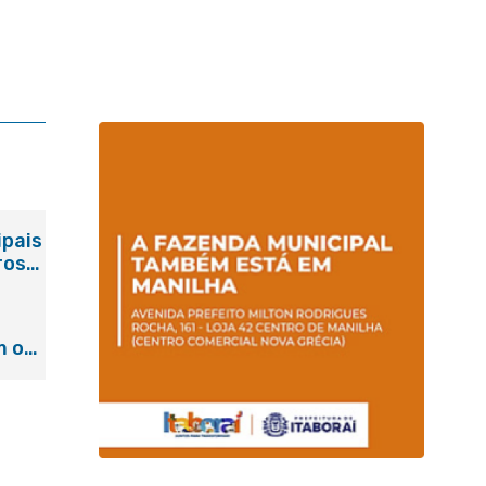
ipais
ros
m o