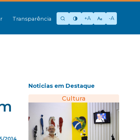
+A
-A
r
Transparência
Noticias em Destaque
Cultura
em
5/2014