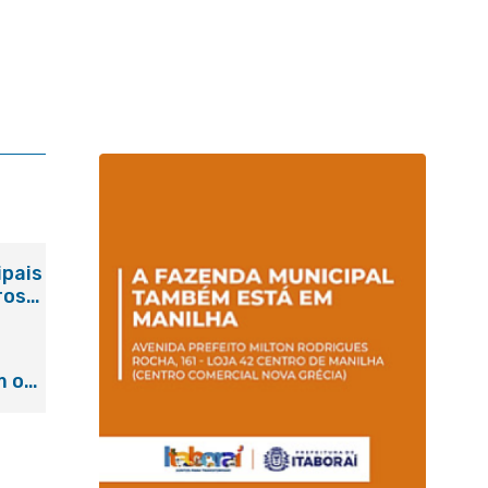
ipais
ros
m o