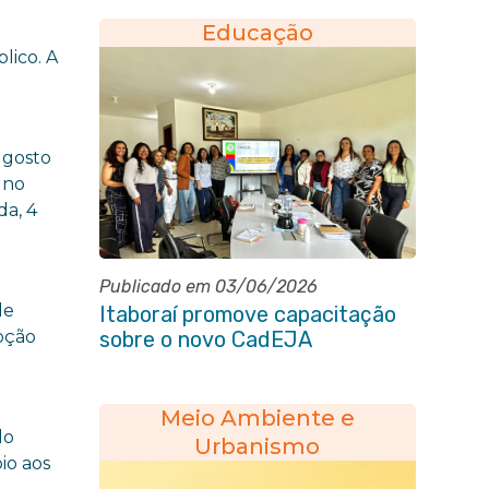
Pública de Ensino
Educação
lico. A
 gosto
 no
da, 4
Publicado em 03/06/2026
de
Itaboraí promove capacitação
oção
sobre o novo CadEJA
Meio Ambiente e
do
Urbanismo
io aos