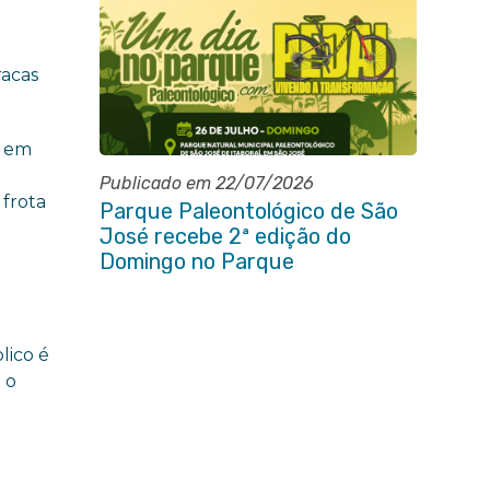
racas
o em
Publicado em 22/07/2026
frota
Parque Paleontológico de São
José recebe 2ª edição do
Domingo no Parque
Paleontológico com Pedal
Vivendo a Transformação
lico é
 o