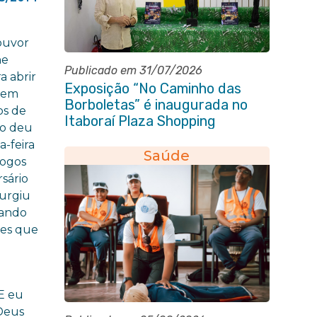
ouvor
ne
Publicado em 31/07/2026
a abrir
Exposição “No Caminho das
s em
Borboletas” é inaugurada no
os de
Itaboraí Plaza Shopping
io deu
a-feira
Saúde
fogos
rsário
surgiu
nando
tes que
É
 E eu
Deus