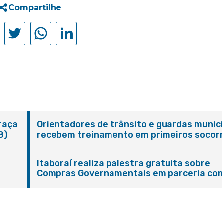
Compartilhe
Praça
Orientadores de trânsito e guardas munic
8)
recebem treinamento em primeiros socor
em Itaboraí
Itaboraí realiza palestra gratuita sobre
Compras Governamentais em parceria co
Sebrae