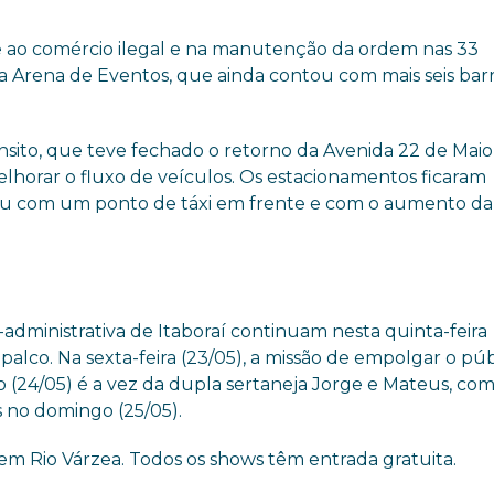
e ao comércio ilegal e na manutenção da ordem nas 33
da Arena de Eventos, que ainda contou com mais seis bar
ânsito, que teve fechado o retorno da Avenida 22 de Mai
elhorar o fluxo de veículos. Os estacionamentos ficaram
ou com um ponto de táxi em frente e com o aumento da 
-administrativa de Itaboraí continuam nesta quinta-feira
lco. Na sexta-feira (23/05), a missão de empolgar o púb
 (24/05) é a vez da dupla sertaneja Jorge e Mateus, com
 no domingo (25/05).
 em Rio Várzea. Todos os shows têm entrada gratuita.