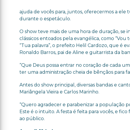
ajuda de vocês para, juntos, oferecermos a ele 
durante o espetáculo.
O show teve mais de uma hora de duração, se i
clássicos entoados pela evangélica, como “Vou te
“Tua palavra”, o prefeito Helil Cardozo, que é e
Ronaldo Barros, pai de Aline e guitarrista da ba
“Que Deus possa entrar no coração de cada um 
ter uma administração cheia de bênçãos para faz
Antes do show principal, diversas bandas e cant
Mariângela Vieira e Carlos Marinho.
“Quero agradecer e parabenizar a população po
Este é o intuito. A festa é feita para vocês, e fi
ao público.