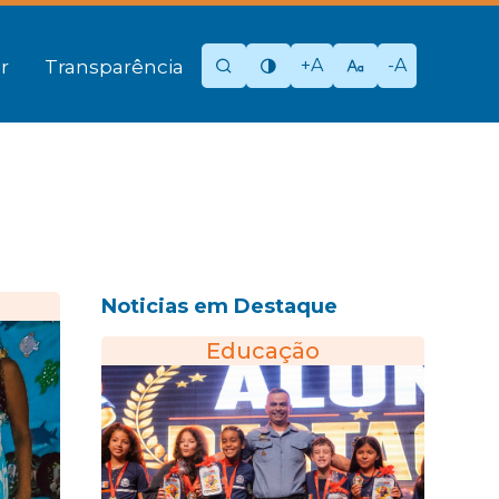
+A
-A
r
Transparência
Noticias em Destaque
Educação