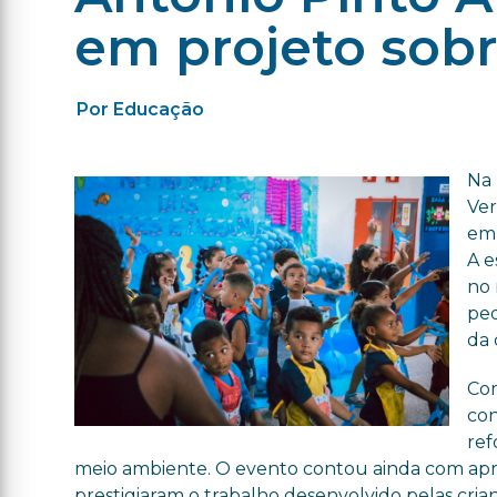
em projeto sob
Por Educação
Na 
Ver
emb
A e
no 
ped
da 
Com
con
ref
meio ambiente. O evento contou ainda com apres
prestigiaram o trabalho desenvolvido pelas cr