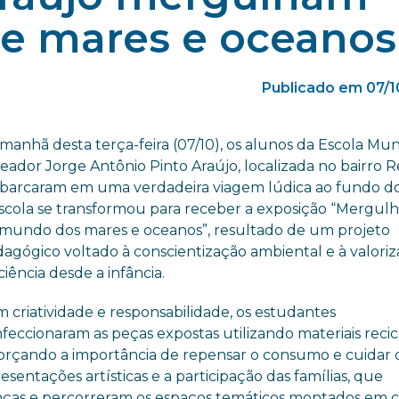
re mares e oceanos
Publicado em 07/1
manhã desta terça-feira (07/10), os alunos da Escola Mun
eador Jorge Antônio Pinto Araújo, localizada no bairro Re
arcaram em uma verdadeira viagem lúdica ao fundo do
scola se transformou para receber a exposição “Mergul
mundo dos mares e oceanos”, resultado de um projeto
agógico voltado à conscientização ambiental e à valori
ciência desde a infância.
 criatividade e responsabilidade, os estudantes
feccionaram as peças expostas utilizando materiais recicl
orçando a importância de repensar o consumo e cuidar 
entações artísticas e a participação das famílias, que
ianças e percorreram os espaços temáticos montados em 