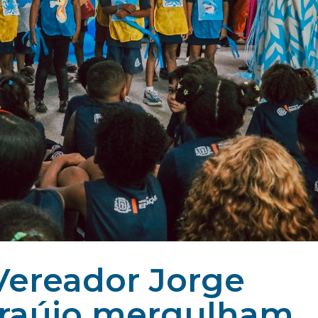
Vereador Jorge
Araújo mergulham