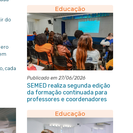
Educação
ir do
uero
 em
o, cada
Publicado em 27/06/2026
SEMED realiza segunda edição
da formação continuada para
professores e coordenadores
pedagógicos
Educação