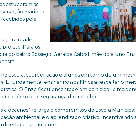
os estudaram as
preservação marinha
s recebidos pela
no, a unidade
projeto. Para os
dora do bairro Sossego, Geralda Cabral, mãe do aluno En
oposta.
e une escola, coordenação e alunos em torno de um mes
a. É fundamental ensinar nossos filhos a respeitar o mei
a prática. O Enzo ficou encantado em participar e mais en
nada a técnica de segurança do trabalho.
e oceanos” reforça o compromisso da Escola Municipal
ação ambiental e o aprendizado criativo, incentivando 
divertida e consciente.