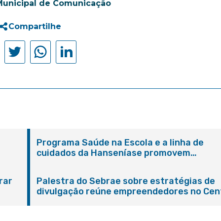
Municipal de Comunicação
Compartilhe
Programa Saúde na Escola e a linha de
cuidados da Hanseníase promovem
conscientização sobre hanseníase na E.M
Adelaide de Magalhães Seabra
rar
Palestra do Sebrae sobre estratégias de
divulgação reúne empreendedores no Cen
de Itaboraí