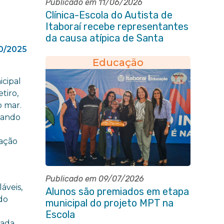
Publicado em 11/06/2026
Clínica-Escola do Autista de
Itaboraí recebe representantes
da causa atípica de Santa
Catarina
0/2025
Educação
icipal
tiro,
 mar.
hando
zação
Publicado em 09/07/2026
áveis,
Alunos são premiados em etapa
do
municipal do projeto MPT na
Escola
cada