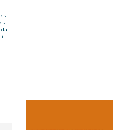
dos
nos
m da
ndo.