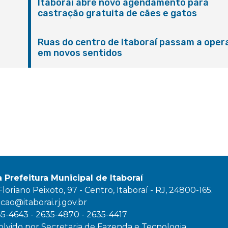
Itaboraí abre novo agendamento para
castração gratuita de cães e gatos
Ruas do centro de Itaboraí passam a oper
em novos sentidos
M
a Prefeitura Municipal de Itaboraí
oriano Peixoto, 97 - Centro, Itaboraí - RJ, 24800-165.
ao@itaborai.rj.gov.br
35-4643 - 2635-4870 - 2635-4417
lvido por Secretaria de Fazenda e Tecnologia