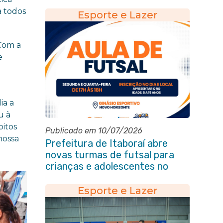
em Itaboraí
a todos
Esporte e Lazer
 Com a
e
ia a
u à
bitos
Publicado em 10/07/2026
nossa
Prefeitura de Itaboraí abre
novas turmas de futsal para
crianças e adolescentes no
Novo Horizonte
Esporte e Lazer