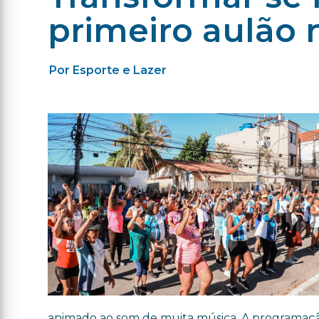
primeiro aulão 
Por Esporte e Lazer
animado ao som de muita música. A programação