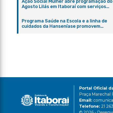
Ação Social Mulher abre programação do
Agosto Lilás em Itaboraí com serviços
gratuitos e orientações
Programa Saúde na Escola e a linha de
cuidados da Hanseníase promovem
conscientização sobre hanseníase na E.
Adelaide de Magalhães Seabra
Portal Oficial d
Praça Marechal Fl
Email:
comunicac
Telefone:
21 26
© 2026 - Desenvo