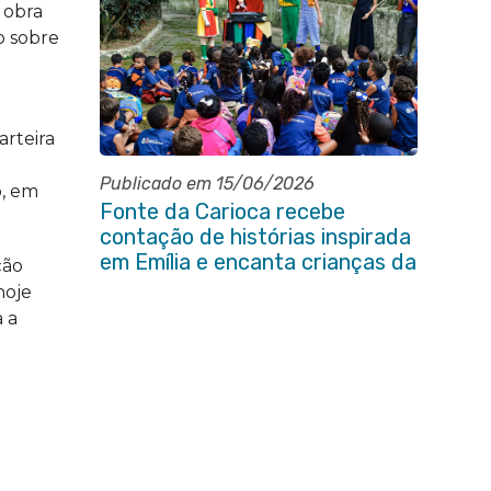
 obra
o sobre
arteira
a
Publicado em 15/06/2026
o, em
Fonte da Carioca recebe
contação de histórias inspirada
em Emília e encanta crianças da
ção
rede pública de Itaboraí
hoje
 a