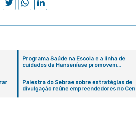
Programa Saúde na Escola e a linha de
cuidados da Hanseníase promovem
conscientização sobre hanseníase na E.M
Adelaide de Magalhães Seabra
rar
Palestra do Sebrae sobre estratégias de
divulgação reúne empreendedores no Cen
de Itaboraí