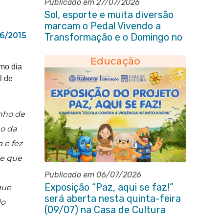
Publicado em 27/07/2026
Sol, esporte e muita diversão
marcam o Pedal Vivendo a
6/2015
Transformação e o Domingo no
Parque Paleontológico
Educação
mo dia
l de
nho de
no da
 e fez
de que
Publicado em 06/07/2026
Exposição “Paz, aqui se faz!”
que
será aberta nesta quinta-feira
do
(09/07) na Casa de Cultura