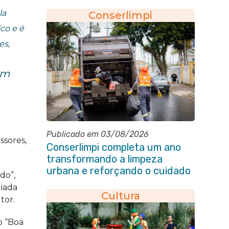
Heloísa Alberto Torres
la
Conserlimpi
ico e é
es,
Em
Publicado em 03/08/2026
ssores,
Conserlimpi completa um ano
transformando a limpeza
urbana e reforçando o cuidado
do”,
com Itaboraí
uiada
Cultura
tor.
o “Boa