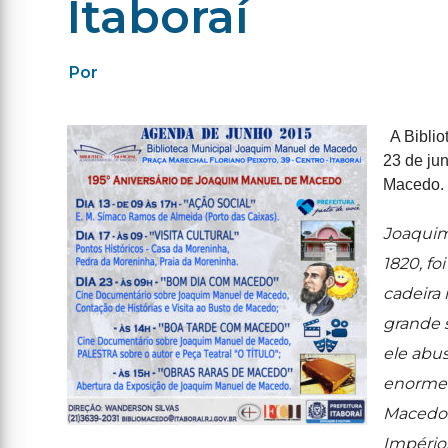
Itaboraí
Por
A Biblio
23 de ju
Macedo.
Joaquim
1820,
fo
cadeira 
grande s
ele abu
enorme 
Macedo f
Império