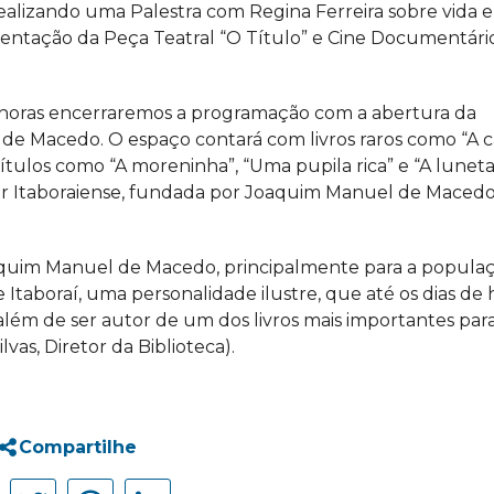
ealizando uma Palestra com Regina Ferreira sobre vida e
entação da Peça Teatral “O Título” e Cine Documentári
horas encerraremos a programação com a abertura da
de Macedo. O espaço contará com livros raros como “A c
títulos como “A moreninha”, “Uma pupila rica” e “A lunet
lar Itaboraiense, fundada por Joaquim Manuel de Maced
uim Manuel de Macedo, principalmente para a popula
e Itaboraí, uma personalidade ilustre, que até os dias de 
além de ser autor de um dos livros mais importantes para
lvas, Diretor da Biblioteca).
Compartilhe