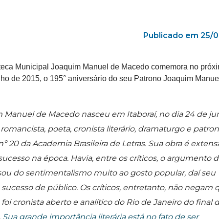
Publicado em 25/0
teca Municipal Joaquim Manuel de Macedo comemora no próxi
nho de 2015, o 195° aniversário do seu Patrono Joaquim Manue
 Manuel de Macedo nasceu em Itaboraí, no dia 24 de ju
i romancista, poeta, cronista literário, dramaturgo e patro
nº 20 da Academia Brasileira de Letras. Sua obra é extensa
ucesso na época. Havia, entre os críticos, o argumento 
sou do sentimentalismo muito ao gosto popular, daí seu
sucesso de público. Os críticos, entretanto, não negam 
oi cronista aberto e analítico do Rio de Janeiro do final 
.
Sua grande importância literária está no fato de ser