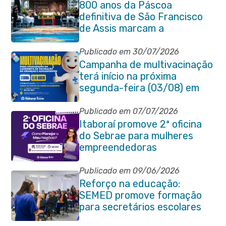
800 anos da Páscoa
definitiva de São Francisco
de Assis marcam a
celebração de Corpus Christi
em Itaboraí
Publicado em 30/07/2026
Campanha de multivacinação
terá início na próxima
segunda-feira (03/08) em
Itaboraí
Publicado em 07/07/2026
Itaboraí promove 2ª oficina
do Sebrae para mulheres
empreendedoras
Publicado em 09/06/2026
Reforço na educação:
SEMED promove formação
para secretários escolares