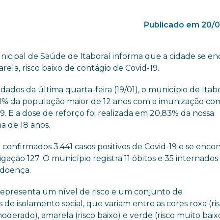
Publicado em 20/0
nicipal de Saúde de Itaboraí informa que a cidade se en
rela, risco baixo de contágio de Covid-19.
ados da última quarta-feira (19/01), o município de Itab
1% da população maior de 12 anos com a imunização co
19. E a dose de reforço foi realizada em 20,83% da nossa
a de 18 anos.
confirmados 3.441 casos positivos de Covid-19 e se enco
igação 127. O município registra 11 óbitos e 35 internado
 doença.
representa um nível de risco e um conjunto de
e isolamento social, que variam entre as cores roxa (ri
 moderado), amarela (risco baixo) e verde (risco muito baix