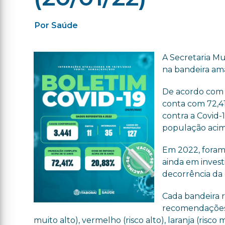
Por Saúde
A Secretaria Mu
na bandeira ama
De acordo com d
conta com 72,4
contra a Covid-
população acim
Em 2022, foram 
ainda em invest
decorrência da
Cada bandeira 
recomendações d
muito alto), vermelho (risco alto), laranja (risco