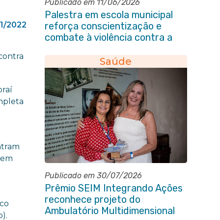
Publicado em 11/06/2026
Palestra em escola municipal
1/2022
reforça conscientização e
combate à violência contra a
pessoa idosa em Itaboraí
contra
Saúde
oraí
mpleta
ntram
s em
Publicado em 30/07/2026
Prêmio SEIM Integrando Ações
reconhece projeto do
sco
Ambulatório Multidimensional
o).